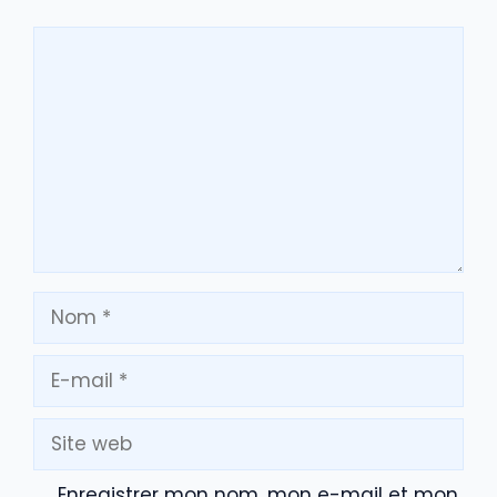
Commentaire
Nom
E-
mail
Site
web
Enregistrer mon nom, mon e-mail et mon