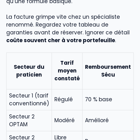
qu’une formule basique.
La facture grimpe vite chez un spécialiste
renommé. Regardez votre tableau de
garanties avant de réserver. Ignorer ce détail
coûte souvent cher à votre portefeuille
.
Tarif
Secteur du
Remboursement
moyen
praticien
Sécu
m
constaté
Secteur 1 (tarif
Régulé
70 % base
F
conventionné)
Secteur 2
Modéré
Amélioré
F
OPTAM
Secteur 2
Libre