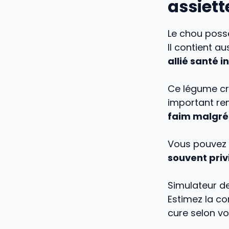
assiett
Le chou possè
Il contient a
allié santé 
Ce légume cr
important re
faim malgré 
Vous pouvez va
souvent priv
Simulateur de
Estimez la co
cure selon vo