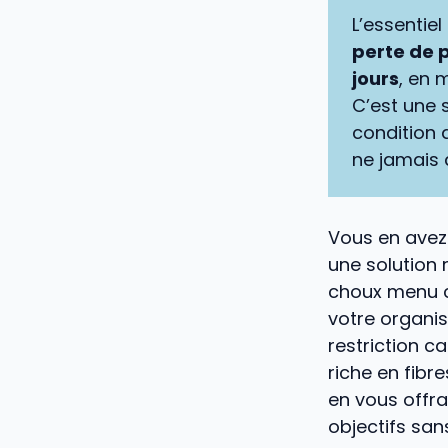
L’essentie
perte de p
jours
, en 
C’est une 
condition 
ne jamais 
Vous en avez 
une solution
choux menu co
votre organi
restriction c
riche en fibr
en vous offra
objectifs sans