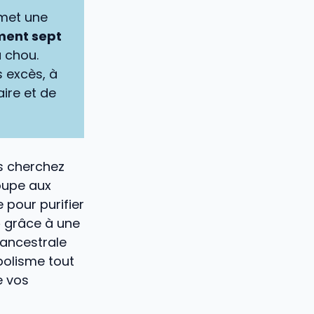
rmet une
ement sept
u chou.
s excès, à
ire et de
us cherchez
oupe aux
 pour purifier
e
grâce à une
 ancestrale
bolisme tout
e vos