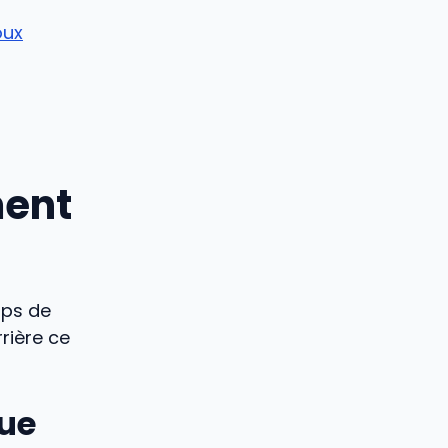
oux
ment
mps de
rière ce
que