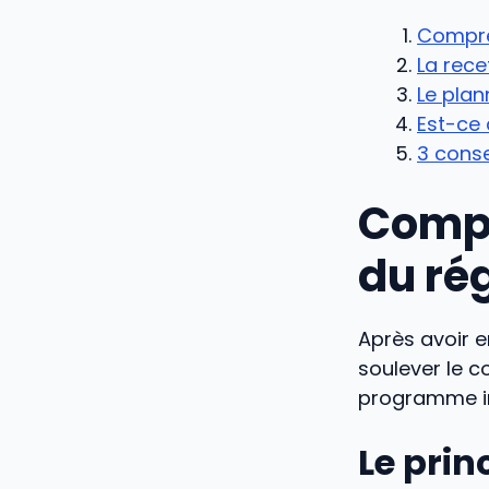
Compre
La rece
Le plan
Est-ce 
3 conse
Compr
du ré
Après avoir e
soulever le 
programme in
Le prin