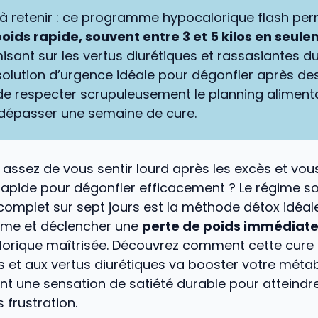
l à retenir : ce programme hypocalorique flash pe
oids rapide, souvent entre 3 et 5 kilos en seul
misant sur les vertus diurétiques et rassasiantes d
solution d’urgence idéale pour dégonfler après de
de respecter scrupuleusement le planning alimenta
dépasser une semaine de cure.
assez de vous sentir lourd après les excès et vo
 rapide pour dégonfler efficacement ? Le régime s
mplet sur sept jours est la méthode détox idéale
sme et déclencher une
perte de poids immédiat
alorique maîtrisée. Découvrez comment cette cure
es et aux vertus diurétiques va booster votre méta
nt une sensation de satiété durable pour atteindr
 frustration.