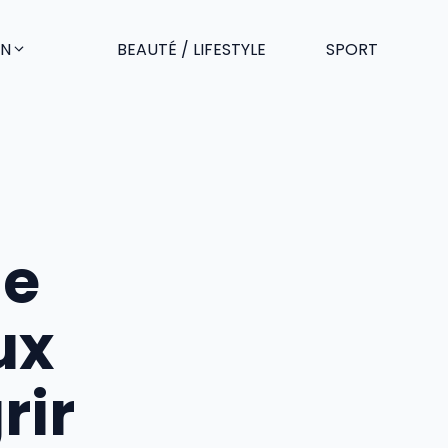
EN
BEAUTÉ / LIFESTYLE
SPORT
le
ux
rir