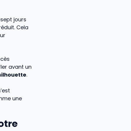
sept jours
éduit. Cela
ur
xcès
ler avant un
silhouette
.
’est
omme une
otre