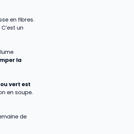
se en fibres.
 C’est un
olume
omper la
ou vert est
son en soupe.
semaine de