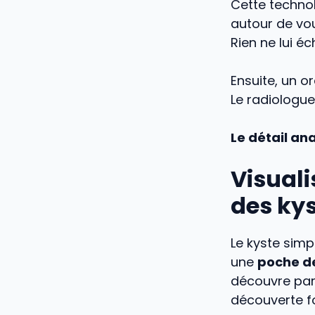
Cette technol
autour de vo
Rien ne lui é
Ensuite, un 
Le radiologu
Le détail an
Visuali
des ky
Le kyste simp
une
poche de
découvre par 
découverte fo