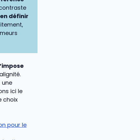
 contraste
’en définir
aitement,
tumeurs
s’impose
lignité.
t une
ns ici le
e choix
on pour le