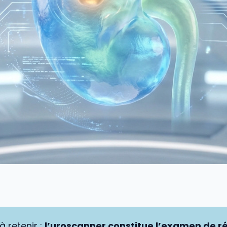
à retenir :
l’uroscanner constitue l’examen de r