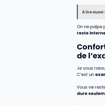
À lire aussi :
On ne palpe
reste interne
Confort
de l’e
Je vous rassu
C’est un
exam
Vous ne rest
dure seulem