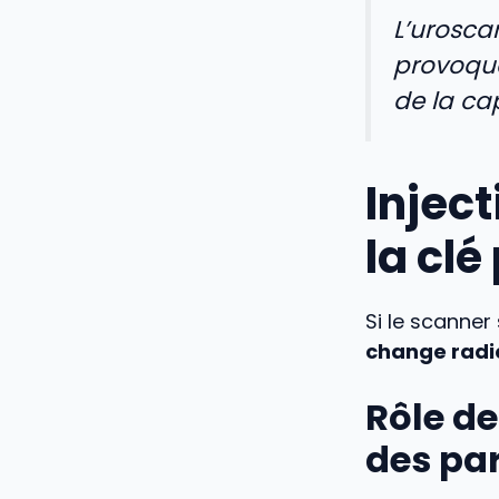
L’urosca
provoqua
de la ca
Inject
la clé
Si le scanner
change radi
Rôle de
des pa