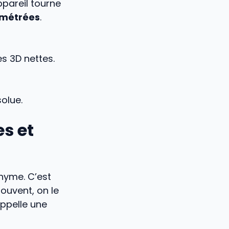
ppareil tourne
imétrées
.
s 3D nettes.
solue.
es et
chyme. C’est
ouvent, on le
appelle une