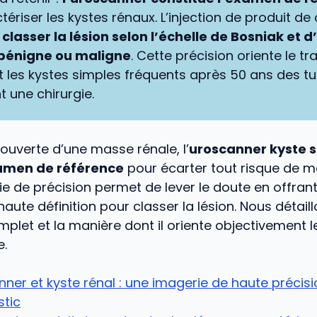
ériser les kystes rénaux. L’injection de produit de
e
classer la lésion selon l’échelle de Bosniak et d
 bénigne ou maligne
. Cette précision oriente le tr
t les kystes simples fréquents après 50 ans des 
t une chirurgie.
ouverte d’une masse rénale, l’
uroscanner kyste 
amen de référence
pour écarter tout risque de ma
e de précision permet de lever le doute en offran
haute définition pour classer la lésion. Nous détaillo
plet et la manière dont il oriente objectivement l
e.
ner et kyste rénal : une imagerie de haute précisi
stic