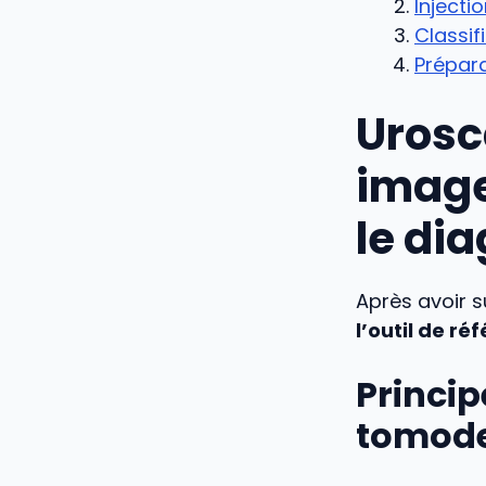
Injecti
Classif
Prépara
Urosc
image
le di
Après avoir 
l’outil de ré
Princip
tomode