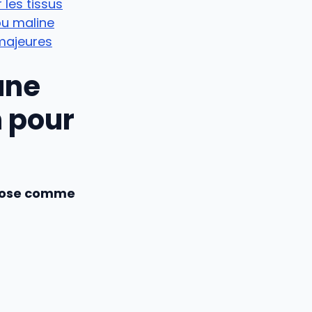
 les tissus
ou maline
 majeures
une
n pour
mpose comme