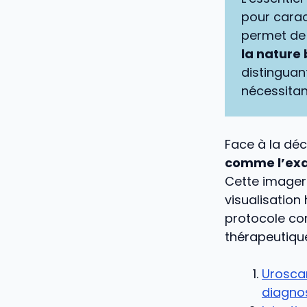
pour caract
permet d
la nature
distinguan
nécessitan
Face à la déc
comme l’ex
Cette imageri
visualisation 
protocole com
thérapeutiqu
Uroscan
diagno