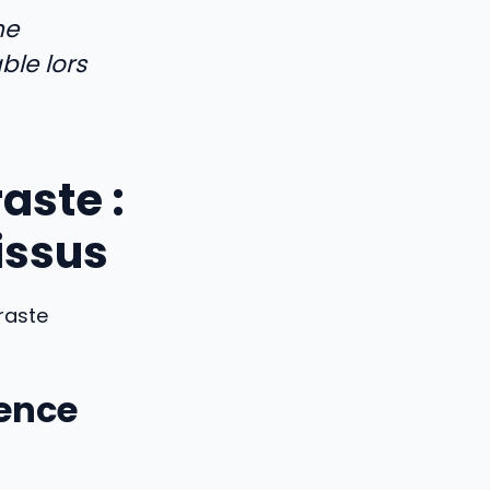
ne
le lors
aste :
tissus
raste
dence